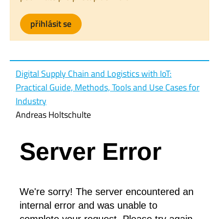
přihlásit se
Digital Supply Chain and Logistics with IoT:
Practical Guide, Methods, Tools and Use Cases for
Industry
Andreas Holtschulte
Server Error
Entrepreneurial Finance, Innovation and
Development: A Research Companion
Vi Dung Ngo; Duc Khuong Nguyen; Ngoc Thang
Nguyen
We're sorry! The server encountered an
internal error and was unable to
Introduction to Logistics Systems Management:
complete your request. Please try again