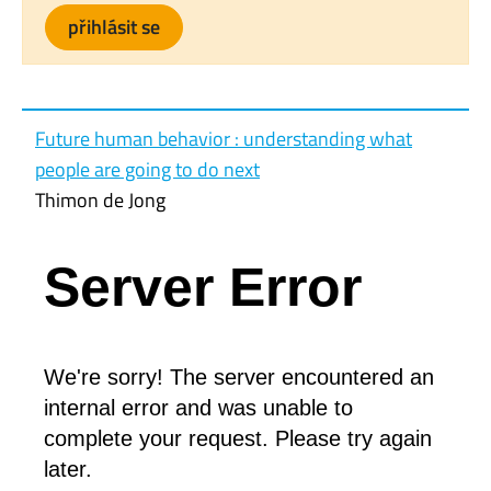
přihlásit se
Future human behavior : understanding what
people are going to do next
Thimon de Jong
Principles of behavioral economics : bringing
Server Error
together old, new and evolutionary approaches
Peter E. Earl
We're sorry! The server encountered an
Routledge Handbook on Consumption
internal error and was unable to
Margit Keller; Bente Halkier; Terhi-Anna Wilska;
complete your request. Please try again
Monica Truninger
later.